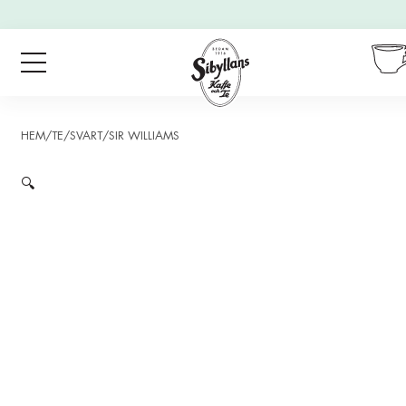
vid köp
för
499:-
eller
mer.
HEM
/
TE
/
SVART
/
SIR WILLIAMS
🔍