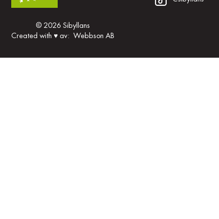
© 2026 Sibyllans
Created with
♥
av:
Webbson AB