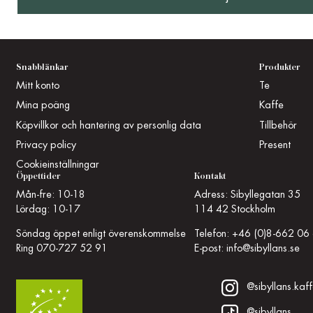
Snabblänkar
Produkter
Mitt konto
Te
Mina poäng
Kaffe
Köpvillkor och hantering av personlig data
Tillbehör
Privacy policy
Present
Cookieinställningar
Öppettider
Kontakt
Mån-fre: 10-18
Adress: Sibyllegatan 35
Lördag: 10-17
114 42 Stockholm
Söndag öppet enligt överenskommelse
Telefon:
+46 (0)8-662 06
Ring
070-727 52 91
E-post:
info@sibyllans.se
@sibyllans.kaff
@sibyllans