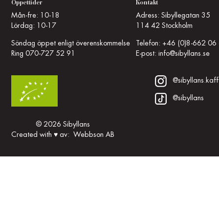
Öppettider
Kontakt
Mån-fre: 10-18
Adress: Sibyllegatan 35
Lördag: 10-17
114 42 Stockholm
Söndag öppet enligt överenskommelse
Telefon:
+46 (0)8-662 06
Ring
070-727 52 91
E-post:
info@sibyllans.se
@sibyllans.kaff
@sibyllans
© 2026 Sibyllans
Created with
♥
av:
Webbson AB