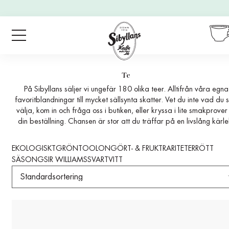
vid köp
för
499:-
eller
mer.
Te
På Sibyllans säljer vi ungefär 180 olika teer. Alltifrån våra egna
favoritblandningar till mycket sällsynta skatter. Vet du inte vad du 
välja, kom in och fråga oss i butiken, eller kryssa i lite smakprover t
din beställning. Chansen är stor att du träffar på en livslång kärle
EKOLOGISKT
GRÖNT
OOLONG
ÖRT- & FRUKT
RARITETER
RÖTT
SÄSONG
SIR WILLIAMS
SVART
VITT